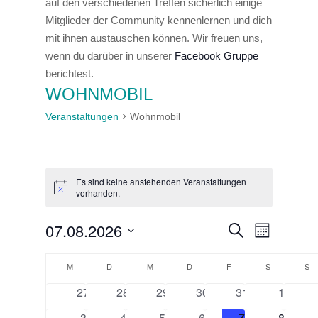
auf den verschiedenen Treffen sicherlich einige
Mitglieder der Community kennenlernen und dich
mit ihnen austauschen können. Wir freuen uns,
wenn du darüber in unserer
Facebook Gruppe
berichtest.
WOHNMOBIL
Veranstaltungen
Wohnmobil
VERANSTALTUNGEN
Es sind keine anstehenden Veranstaltungen
Hinweis
vorhanden.
07.08.2026
VERA
VERAN
Suche
Monat
Datum
ANSI
SUCHE
KALENDER
M
MONTAG
D
DIENSTAG
M
MITTWOCH
D
DONNERSTAG
F
FREITAG
S
SAMSTAG
S
S
wählen.
NAVI
0
0
0
0
0
0
27
28
29
30
UND
31
1
VON
Veranstaltungen
Veranstaltungen
Veranstaltungen
Veranstaltungen
Veranstaltungen
Veranst
0
0
0
0
0
0
3
4
5
6
7
8