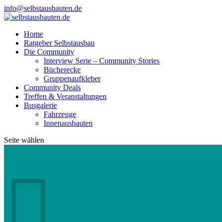
info@selbstausbauten.de
Home
Ratgeber Selbstausbau
Die Community
Interview Serie – Community Stories
Bücherecke
Gruppenaufkleber
Community Deals
Treffen & Veranstaltungen
Busgalerie
Fahrzeuge
Innenausbauten
Seite wählen
