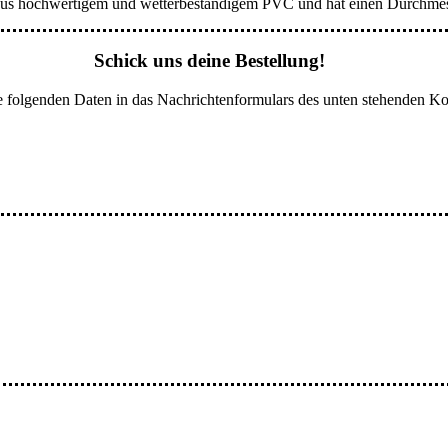
 aus hochwertigem und wetterbeständigem PVC und hat einen Durchmes
Schick uns deine Bestellung!
h die folgenden Daten in das Nachrichtenformulars des unten stehende