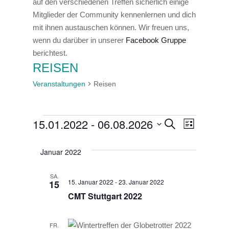
auf den verschiedenen Treffen sicherlich einige
Mitglieder der Community kennenlernen und dich
mit ihnen austauschen können. Wir freuen uns,
wenn du darüber in unserer
Facebook Gruppe
berichtest.
REISEN
Veranstaltungen
Reisen
15.01.2022
 - 
06.08.2026
VERANSTALTUNGEN
VERA
VERAN
Suche
Liste
Datum
ANSI
SUCHE
wählen.
Januar 2022
NAVI
UND
SA.
15. Januar 2022
-
23. Januar 2022
15
ANSICH
CMT Stuttgart 2022
NAVIGA
FR.